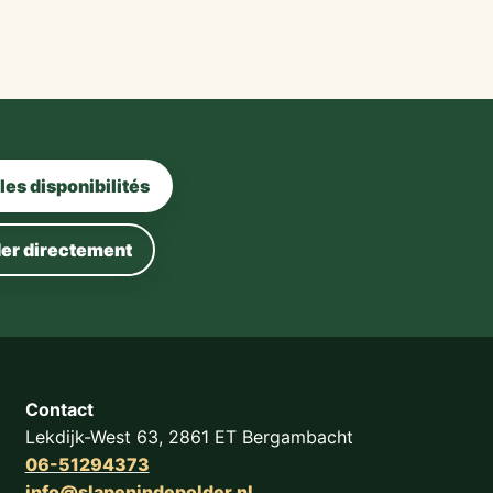
 les disponibilités
r directement
Contact
Lekdijk-West 63, 2861 ET Bergambacht
06-51294373
info@slapenindepolder.nl