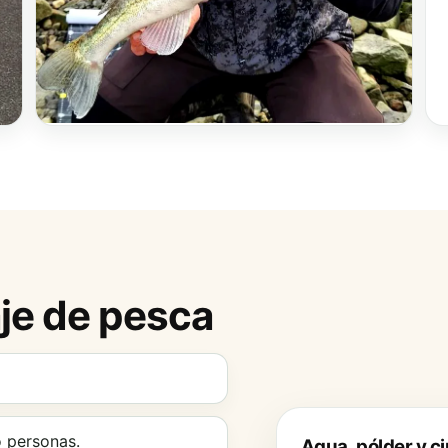
aje de pesca
o personas.
Agua, pólder y c