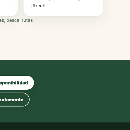
Utrecht.
as, pesca, rutas
sponibilidad
rectamente