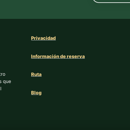
Privacidad
Información de reserva
tro
Ruta
os que
l
Blog