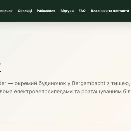
диночок
Околиці
Риболовля
Відгуки
FAQ
Власники та контакти
k
older — окремий будиночок у Bergambacht з тишею,
двома електровелосипедами та розташуванням біл