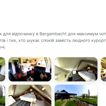
ок для відпочинку в Bergambacht для максимум чо
тів і тих, хто шукає спокій замість людного курор
чі.