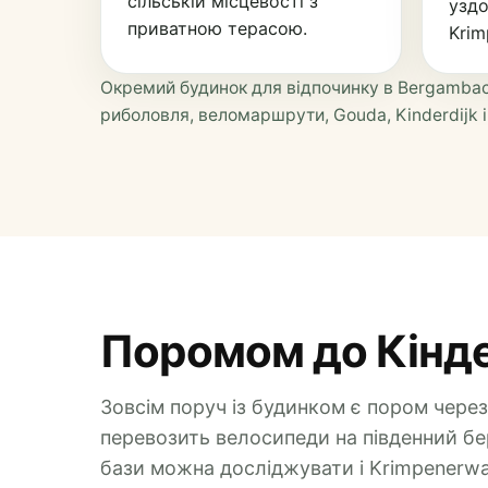
сільській місцевості з
уздо
приватною терасою.
Krim
Окремий будинок для відпочинку в Bergambach
риболовля, веломаршрути, Gouda, Kinderdijk і
Поромом до Кінд
Зовсім поруч із будинком є пором через
перевозить велосипеди на південний бере
бази можна досліджувати і Krimpenerwaa