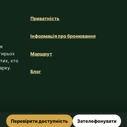
Приватність
Інформація про бронювання
ля
тирьох
Маршрут
 тих, хто
арку.
Блог
Перевірити доступність
Зателефонувати