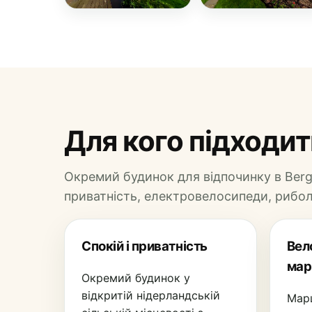
Для кого підходить
Окремий будинок для відпочинку в Berga
приватність, електровелосипеди, риболо
Спокій і приватність
Вел
мар
Окремий будинок у
відкритій нідерландській
Мар