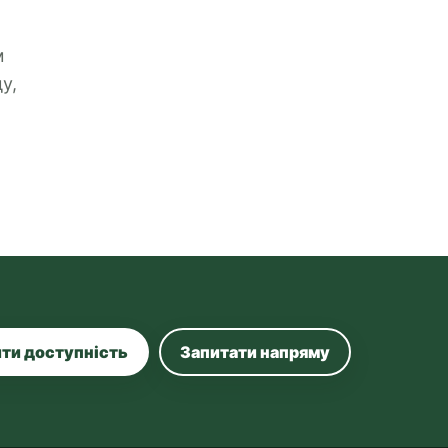
м
у,
ти доступність
Запитати напряму