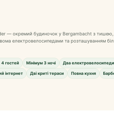
older — окремий будиночок у Bergambacht з тишею,
двома електровелосипедами та розташуванням біл
 4 гостей
Мінімум 3 ночі
Два електровелосипед
й інтернет
Дві криті тераси
Повна кухня
Барбе