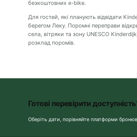
безкоштовних e-bike.
Для гостей, які планують відвідати Kind
берегом Леку. Поромні переправи відкр
села, вітряки та зону UNESCO Kinderdij
розклад поромів.
Готові перевірити доступність
Оберіть дати, порівняйте платформи броню