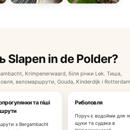
 Slapen in de Polder?
mbacht, Krimpenerwaard, біля річки Lek. Тиша,
вля, веломаршрути, Gouda, Kinderdijk і Rotterdam
опрогулянки та піші
Риболовля
шрути
Поруч є водойми для л
щуки та судака в
шрути з Bergambacht