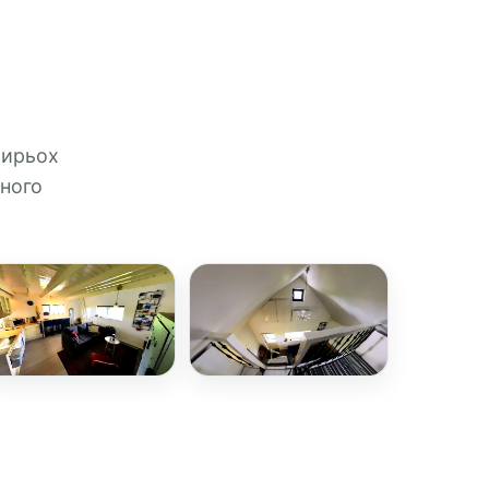
тирьох
тного