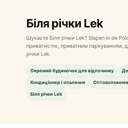
Біля річки Lek
Шукаєте Біля річки Lek? Slapen in de P
приватністю, приватним паркуванням, 
річки Lek.
Окремий будиночок для відпочинку
До
Кондиціонер і опалення
Оптоволоконни
Біля річки Lek