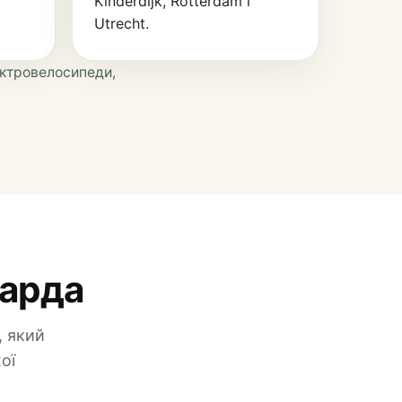
Kinderdijk, Rotterdam і
Utrecht.
ектровелосипеди,
варда
, який
ої