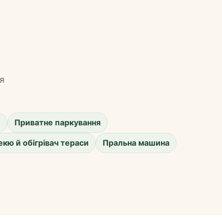
я
и
Приватне паркування
кю й обігрівач тераси
Пральна машина