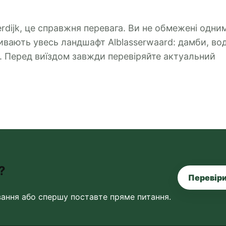
erdijk, це справжня перевага. Ви не обмежені одни
ивають увесь ландшафт Alblasserwaard: дамби, вод
k. Перед виїздом завжди перевіряйте актуальний
?
Перевіри
вання або спершу поставте пряме питання.