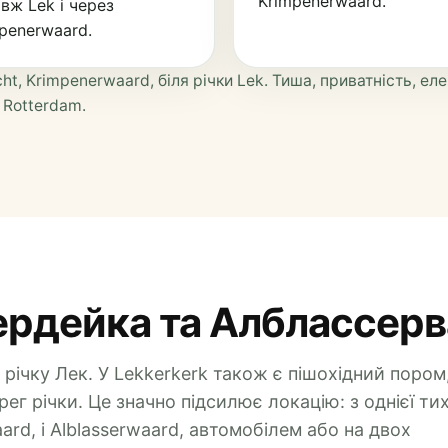
Krimpenerwaard.
вж Lek і через
penerwaard.
t, Krimpenerwaard, біля річки Lek. Тиша, приватність, ел
 Rotterdam.
ердейка та Алблассер
 річку Лек. У Lekkerkerk також є пішохідний пором
г річки. Це значно підсилює локацію: з однієї тих
rd, і Alblasserwaard, автомобілем або на двох