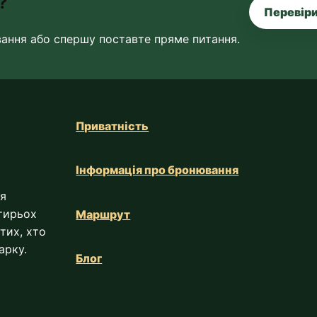
?
Перевіри
вання або спершу поставте пряме питання.
Приватність
Інформація про бронювання
ля
тирьох
Маршрут
 тих, хто
арку.
Блог