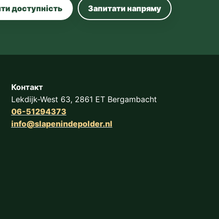
ти доступність
Запитати напряму
Контакт
Lekdijk-West 63, 2861 ET Bergambacht
06-51294373
info@slapenindepolder.nl