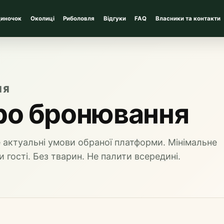
диночок
Околиці
Риболовля
Відгуки
FAQ
Власники та контакти
НЯ
ро бронювання
 актуальні умови обраної платформи. Мінімальне
 гості. Без тварин. Не палити всередині.