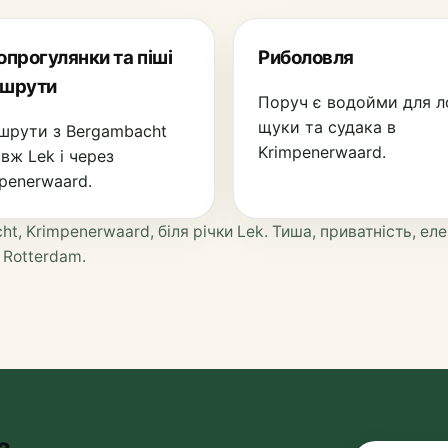
опрогулянки та піші
Риболовля
шрути
Поруч є водойми для л
щуки та судака в
шрути з Bergambacht
Krimpenerwaard.
вж Lek і через
penerwaard.
t, Krimpenerwaard, біля річки Lek. Тиша, приватність, ел
 Rotterdam.