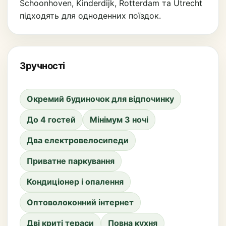
Schoonhoven, Kinderdijk, Rotterdam та Utrecht
підходять для одноденних поїздок.
Зручності
Окремий будиночок для відпочинку
До 4 гостей
Мінімум 3 ночі
Два електровелосипеди
Приватне паркування
Кондиціонер і опалення
Оптоволоконний інтернет
Дві криті тераси
Повна кухня