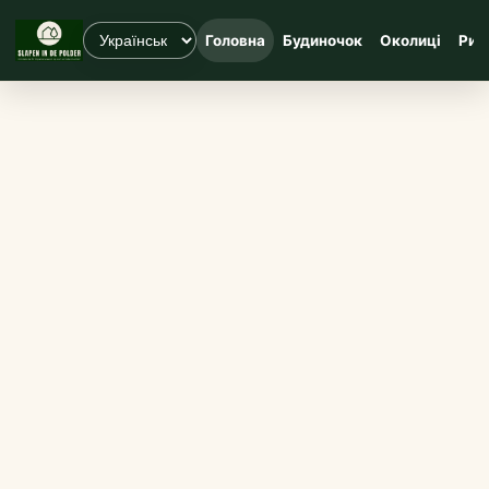
Головна
Будиночок
Околиці
Риб