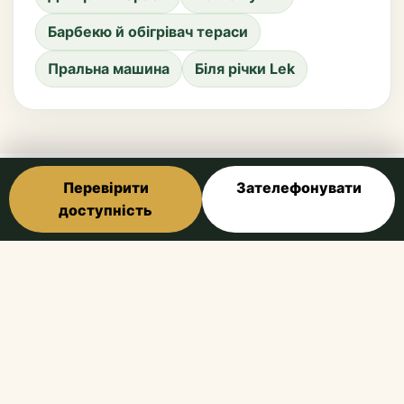
Барбекю й обігрівач тераси
Пральна машина
Біля річки Lek
Перевірити
Зателефонувати
Фото
доступність
Slapen in de Polder розташований за адресою
Lekdijk-West 63 у Bergambacht, у
Krimpenerwaard і поблизу річки Lek. Gouda,
Schoonhoven, Kinderdijk, Rotterdam та Utrecht
підходять для одноденних поїздок.