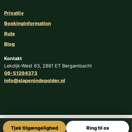
Privatliv
Bookinginformation
Rute
Blog
Kontakt
Lekdijk-West 63, 2861 ET Bergambacht
06-51294373
info@slapenindepolder.nl
Tjek tilgængelighed
Ring til os