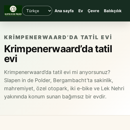
Ana sayfa
Ev
Çevre
Balıkçılık
Y
KRIMPENERWAARD’DA TATIL EVI
Krimpenerwaard’da tatil
evi
Krimpenerwaard’da tatil evi mi arıyorsunuz?
Slapen in de Polder, Bergambacht’ta sakinlik,
mahremiyet, özel otopark, iki e-bike ve Lek Nehri
yakınında konum sunan bağımsız bir evdir.