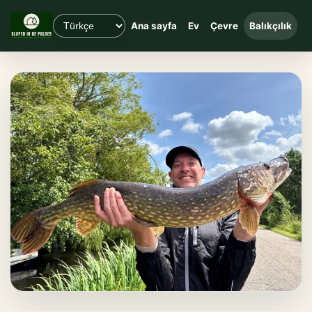
Ana sayfa
Ev
Çevre
Balıkçılık
Y