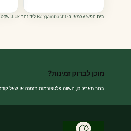
בית נופש עצמאי ב-Bergambacht ליד נהר Lek. שקט, פרטיות, אופניים חשמליים, דיג, מסלולי רכיבה, Gouda, Kinderdijk ו-Rotterdam.
מוכן לבדוק זמינות?
בחר תאריכים, השווה פלטפורמות הזמנה או שאל קודם