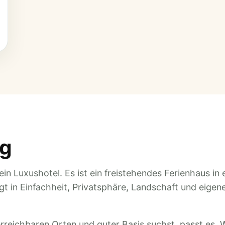
ng
in Luxushotel. Es ist ein freistehendes Ferienhaus in 
egt in Einfachheit, Privatsphäre, Landschaft und eige
rreichbaren Orten und guter Basis suchst, passt es.