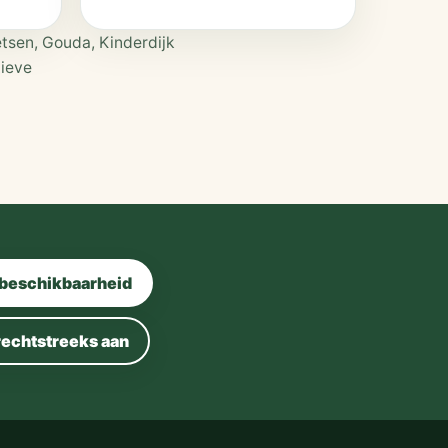
etsen, Gouda, Kinderdijk
tieve
beschikbaarheid
rechtstreeks aan