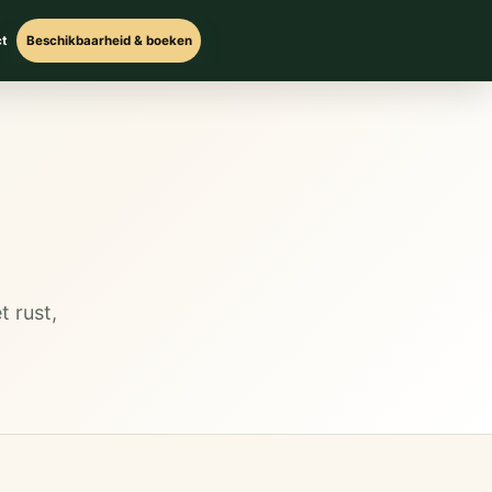
t
Beschikbaarheid & boeken
t rust,