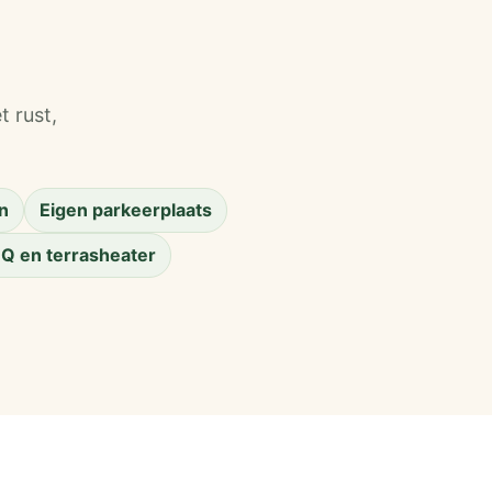
t rust,
n
Eigen parkeerplaats
Q en terrasheater