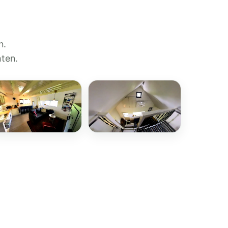
n.
hten.